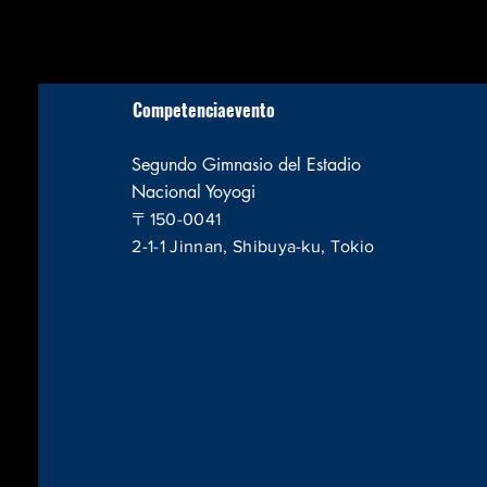
Competencia
evento
Segundo Gimnasio del Estadio
Nacional Yoyogi
〒150-0041
2-1-1 Jinnan, Shibuya-ku, Tokio