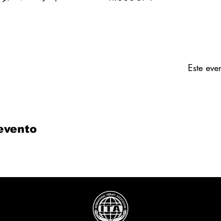
Este eve
evento