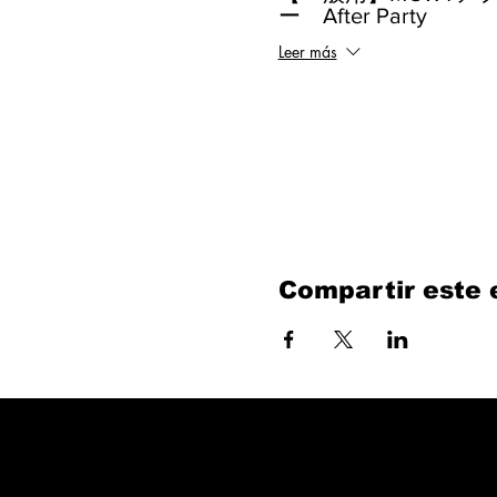
ー After Party
Leer más
Compartir este 