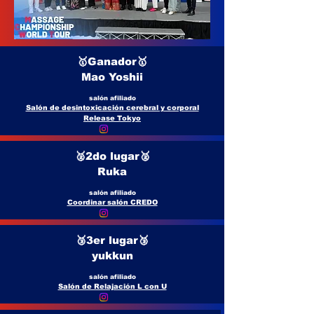
🥇Ganador🥇
Mao Yoshii
salón afiliado
Salón de desintoxicación cerebral y corporal
Release Tokyo
🥈2do lugar🥈
Ruka
salón afiliado
Coordinar salón CREDO
🥉3er lugar🥉
yukkun
salón afiliado
Salón de Relajación L con U