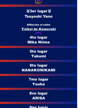
🥉3er lugar🥉
Tsuyoshi Yano
Afiliación al salón
Trébol de Komorebi
4to lugar
Mika Niima
5to lugar
Takumi
6to lugar
NANAKONIKAMI
7mo lugar
Yuuka
8vo lugar
ARISA
9no lugar