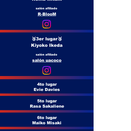
salón afiliado
R-BlooM
🥉3er lugar🥉
Kiyoko Ikeda
salón afiliado
salón uacoco
4to lugar
Evie Davies
5to lugar
Rasa Sakaliene
6to lugar
Maiko Misaki