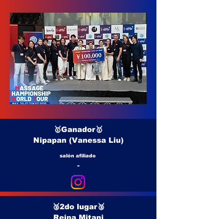
🥇Ganador🥇
Nipapan (Vanessa Liu)
salón afiliado
-
🥈2do lugar🥈
Reina Mitani