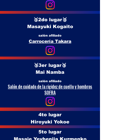
🥈2do lugar🥈
Masayuki Kogaito
salón afiliado
Carrocería Takara
🥉3er lugar🥉
Mai Namba
salón afiliado
Salón de cuidado de la rigidez de cuello y hombros
SOFRA
4to lugar
Hiroyuki Yokoe
5to lugar
Masaje Yevheniia Kuzmenko