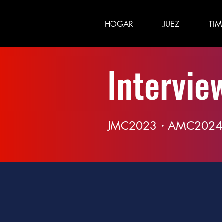
HOGAR
JUEZ
TI
​Intervie
JMC2023・AMC2