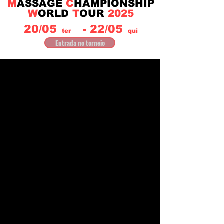
M
ASSAGE
C
HAMPIONSHIP
W
ORLD
T
OUR
2025
20/05
- 22/05
ter
qui
Entrada no torneio