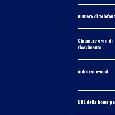
numero di telefon
Chiamare orari di
ricevimento
indirizzo e-mail
URL della home p