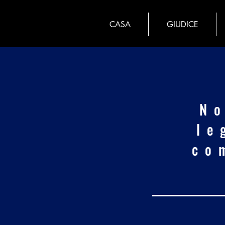
CASA
GIUDICE
No
le
co