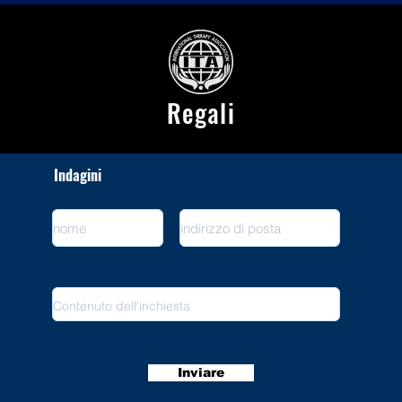
Regali
Indagini
Inviare