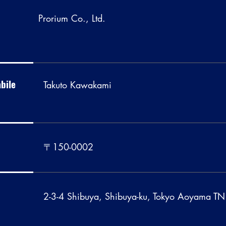
Prorium Co., Ltd.
bile
Takuto Kawakami
〒150-0002
2-3-4 Shibuya, Shibuya-ku, Tokyo Aoyama TN 