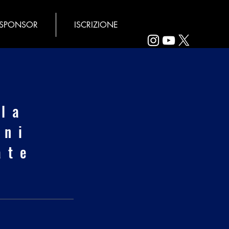
SPONSOR
ISCRIZIONE
lla
oni
ate