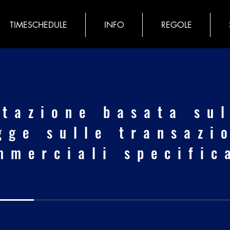
TIMESCHEDULE
INFO
REGOLE
tazione basata su
gge sulle transazi
mmerciali specific