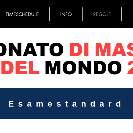
TIMESCHEDULE
INFO
REGOLE
ONATO
DI
MA
DEL
MONDO
​Esame
standard