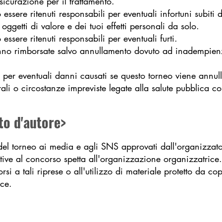
sicurazione per il trattamento.
ssere ritenuti responsabili per eventuali infortuni subiti d
 oggetti di valore e dei tuoi effetti personali da solo.
ssere ritenuti responsabili per eventuali furti.
anno rimborsate salvo annullamento dovuto ad inadempien
 per eventuali danni causati se questo torneo viene annul
turali o circostanze impreviste legate alla salute pubblica co
tto d'autore>
 del torneo ai media e agli SNS approvati dall'organizzato
lative al concorso spetta all'organizzazione organizzatrice.
si a tali riprese o all'utilizzo di materiale protetto da co
ice.