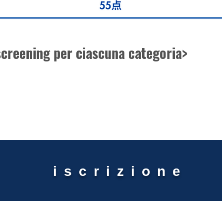
i screening per ciascuna categoria>
Clicca qui per i dettagli
iscrizione