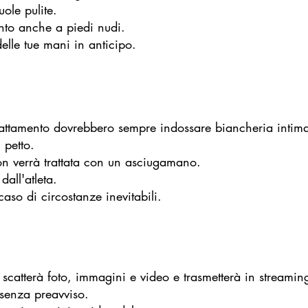
ole pulite.
mento anche a piedi nudi.
delle tue mani in anticipo.
attamento dovrebbero sempre indossare biancheria intima 
 petto.
on verrà trattata con un asciugamano.
dall'atleta.
aso di circostanze inevitabili.
scatterà foto, immagini e video e trasmetterà in streaming
 senza preavviso.