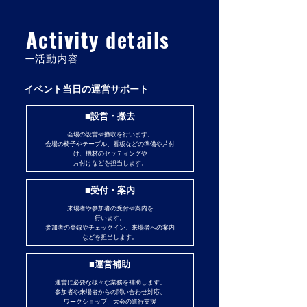
Activity details
​ー活動内容
イベント当日の運営サポート
■設営・撤去
会場の設営や撤収を行います。
会場の椅子やテーブル、看板などの準備や片付
け、機材のセッティングや
片付けなどを担当します。
■受付・案内
来場者や参加者の受付や案内を
行います。
参加者の登録やチェックイン、来場者への案内
などを担当します。
■運営補助
運営に必要な様々な業務を補助します。
参加者や来場者からの問い合わせ対応、
ワークショップ、大会の進行支援