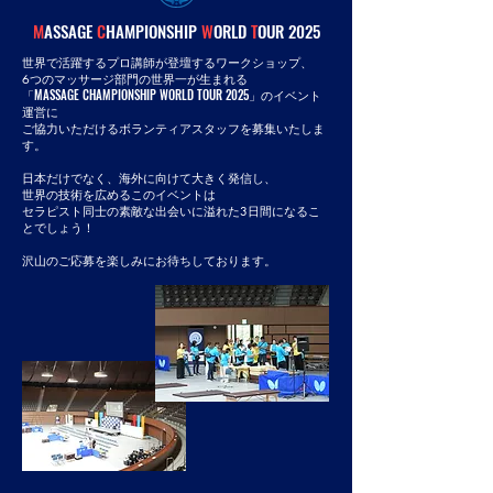
M
ASSAGE
C
HAMPIONSHIP
W
ORLD
T
OUR 2025
世界で活躍するプロ講師が登壇するワークショップ、​
6つのマッサージ部門の世界一が生まれる
MASSAGE CHAMPIONSHIP WORLD TOUR 2025
​「
」のイベント
運営に
​ご協力いただけるボランティアスタッフを募集いたしま
す。
日本だけでなく、海外に向けて大きく発信し、
世界の技術を広めるこのイベントは
セラピスト同士の素敵な出会いに溢れた3日間になるこ
とでしょう！
​沢山のご応募を楽しみにお待ちしております。