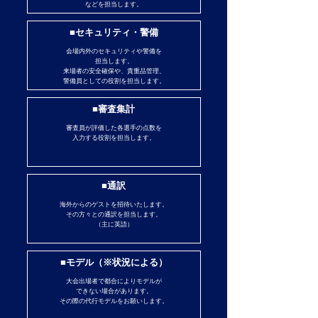
などを担当します。
■セキュリティ・警備
会場内外のセキュリティや警備を
担当します。
来場者の安全確保や、貴重品管理、
警備員としての役割を担当します。
■審査集計
審査員が評価した各選手の点数を
入力する役割を担当します。
■通訳
海外からのゲストを招待いたします。
その方々との通訳を担当します。
（主に英語）
■モデル（※状況による）
大会出場者で都合によりモデルが
できない場合があります。
その際の代行モデルをお願いします。