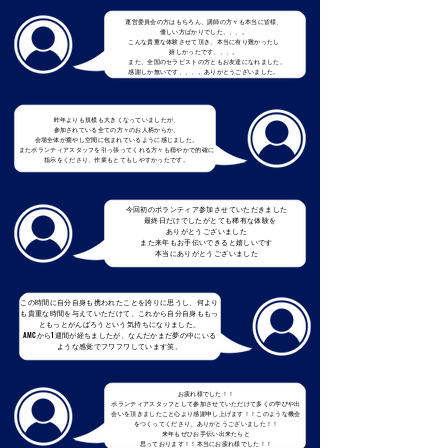
​運営委員会の方はもちろん、講師の方々も本当に皆様、
優しい方ばかりでした、、、。
こんな貴重な体験させて頂き、本当に有り難かったし
嬉しかったです、、、。
また、全国のセラピストの方ともお友達になれました。
感謝しか無いです、、、。ありがとうございました。
昨年よりも規模も大きくなっていましたが、
参加されている全ての方々のお人柄からか、
会場全体が癒やし空間に包まれているように感じました。
またボランティアスタッフを引っ張ってくれる方々も穏やかで的確に
指示をくださり、作業もとてもしやすかったです。
今回初のボランティア参加させていただきました
最終日だけでしたがとても稀有な体験を
ありがとうございました
また来年もお手伝いできると嬉しいです
本当にありがとうございました
この時間に自分自身も携われたことを誇りに思うし、何より
も貴重な時間を与えていただけて、これから自分自身ももっ
ともっとがんばろうという気持ちになりました。
AMCから1週間が経ちましたが、なんだかまだ夢の中にいる
ような感覚でフワフワしています笑。
お疲れ様でした！！
ボランティアスタッフとして参加させていただけて多くの学びや出
会いを頂きましたこと心より感謝申し上げます！！このような機会
をつくってくださり、ありがとうございました！！
来年もぜひお手伝い出来たらと
思っております！！本当にお疲れ様でした！！