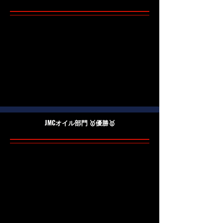
​JMCオイル部門 🥇優勝🥇