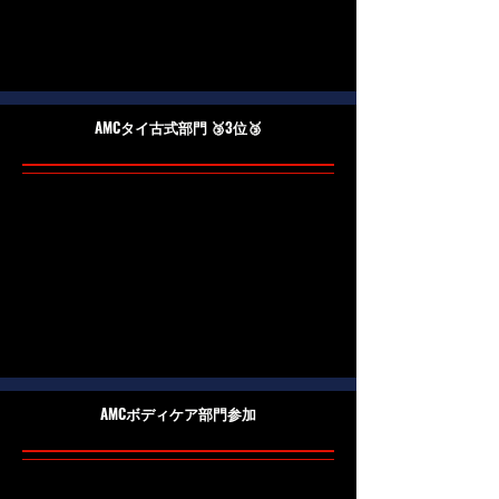
AMCタイ古式部門 🥉3位🥉
​AMCボディケア部門参加