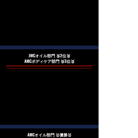
​JMCオイル部門 🥈2位🥈
​AMCボディケア部門 🥉3位🥉
​AMCオイル部門 🥇優勝🥇