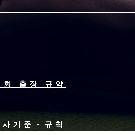
대회 출장 규약
심사기준・규칙