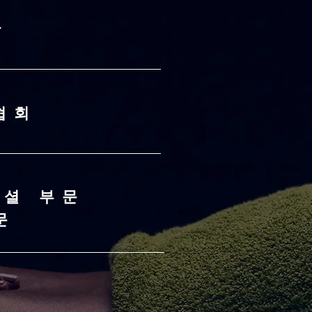
관
협회
이셜 부문
문