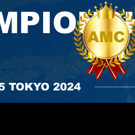
MPIONS
AMC
-5 TOKYO 2024