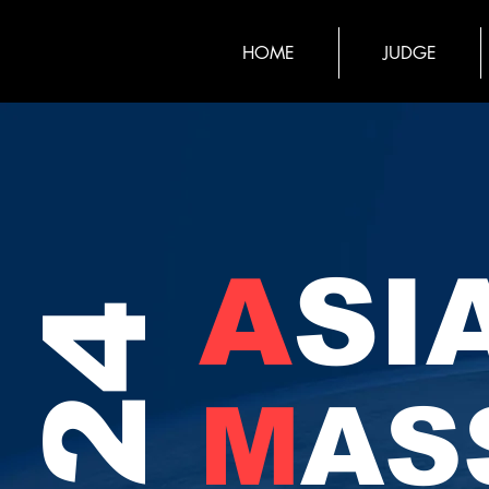
HOME
JUDGE
A
SI
2024
M
AS