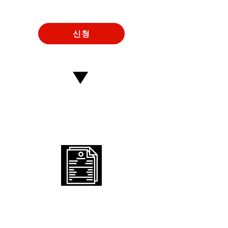
필요사항 입력 및 전송
신청
▶︎
Step
2
「스폰서 계약서・청구서」
이메일로 받습니다.