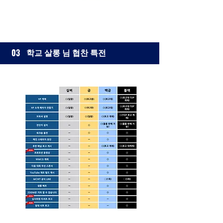
학교 살롱 님 협찬 특전
03