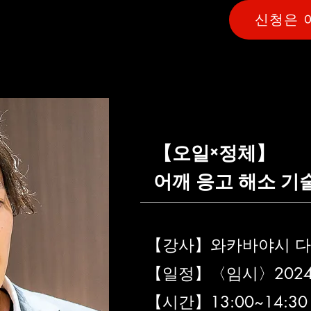
신청은 
【오일×정체】
어깨 응고 해소 기
【강사】와카바야시 
【일정】〈임시〉2024년
【시간】13:00~14:30