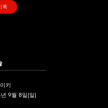
이쪽
술
다이키
 9월 8일(일)