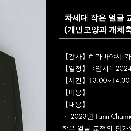
차세대 작은 얼굴 
(개인모양과 개체축
【강사】히라바야시 
【일정】〈임시〉2024년
【시간】13:00~14:30
【비용】
【내용】
・ 2023년 Fann Cha
작은 얼굴 교정의 평가