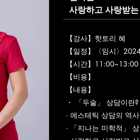
사랑하고 사랑받는 
【강사】핫토리 혜
【일정】〈임시〉2024년
【시간】11:00~13:00
【비용】
【내용】
・ 「두술」 상담이란?
· 에스테틱 상담의 역사
· 「지나는 미학적」 