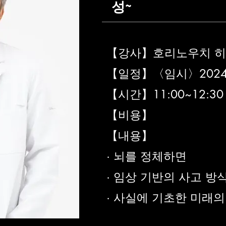
성~
【강사】호리노우치 
【일정】〈임시〉2024년
【시간】11:00~12:30
【비용】
【내용】
· 뇌를 정체하면
· 임상 기반의 사고 방
· 사실에 기초한 미래