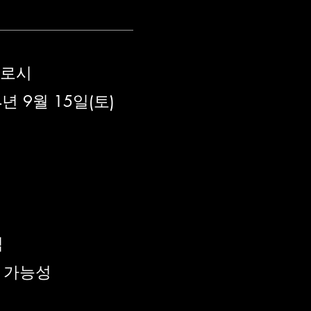
히로시
 9월 15일(토)
식
의 가능성