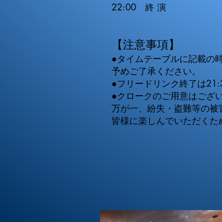
22:00 終 演
【注意事項】
●タイムテーブルに記載
予めご了承ください。
●フリードリンク終了は21
●クロークのご用意はござ
万が一、紛失・盗難等の被
皆様に楽しんでいただくた