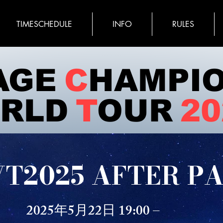
TIMESCHEDULE
INFO
RULES
AGE
C
HAMPI
RLD
T
OUR
20
T2025 AFTER P
2025年5月22日 19:00 –