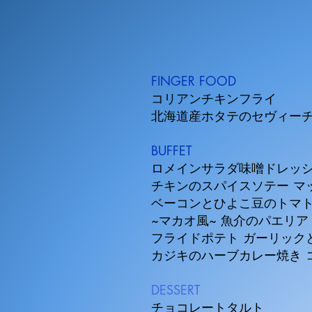
FINGER FOOD
コリアンチキンフライ
北海道産ホタテのセヴィー
BUFFET
ロメインサラダ味噌ドレッシン
チキンのスパイスソテー マ
ベーコンとひよこ豆のトマト
~マカオ風~ 魚介のパエリア
フライドポテト ガーリック
カジキのハーブカレー焼き 
DESSERT
チョコレートタルト​