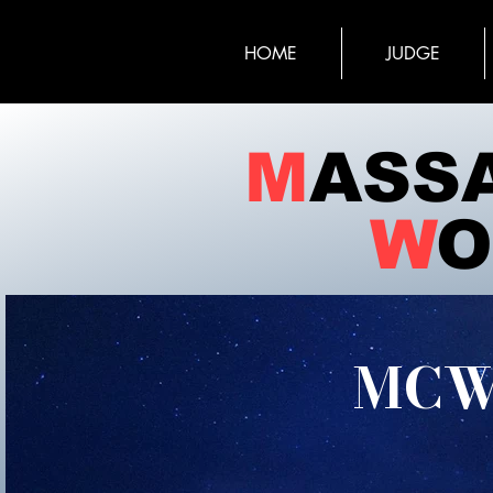
HOME
JUDGE
M
ASS
W
O
MCW