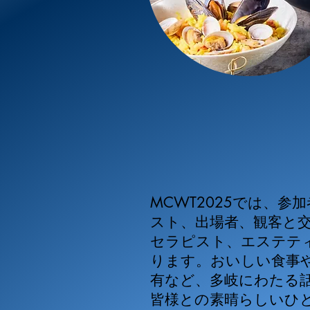
MCWT2025では、
スト、出場者、観客と
セラピスト、エステテ
ります。おいしい食事
有など、多岐にわたる
皆様との素晴らしいひ