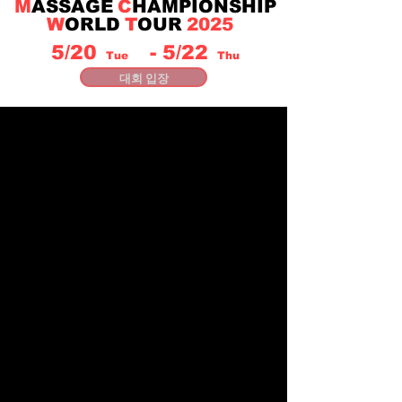
M
ASSAGE
C
HAMPIONSHIP
W
ORLD
T
OUR
2025
5/20
- 5/22
Tue
Thu
대회 입장