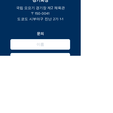
국립 요요기 경기장 제2 체육관
〒150-0041
도쿄도 시부야구 진난 2가 1-1
문의
send
​ ※문의하기 전에 「자주 있는 질문」을 확인해 주세