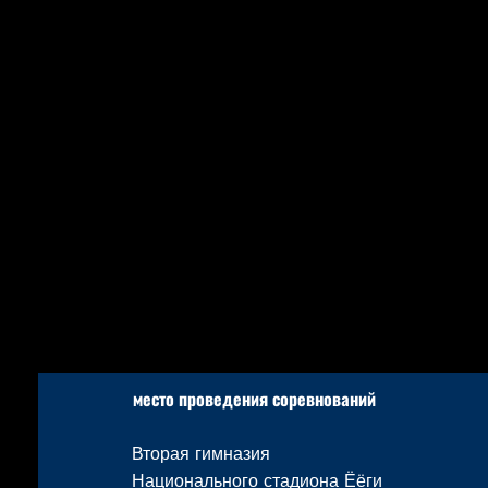
место
проведения соревнований
Вторая гимназия
Национального стадиона Ёёги